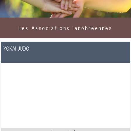
Les Associations lanobréennes
YOKAI JUDO