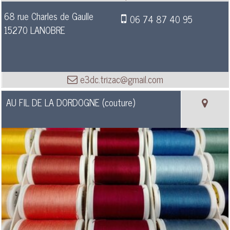
68 rue Charles de Gaulle
06 74 87 40 95
15270 LANOBRE
e3dc.trizac@gmail.com
AU FIL DE LA DORDOGNE (couture)