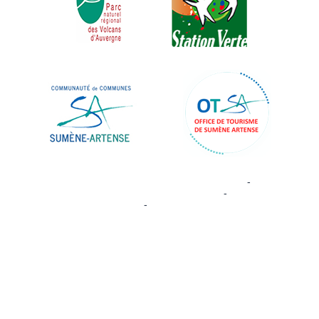
Site commercialisé par Centre France Solution Pro
-
Création et
hébergement du site Internet réalisé par Net15
-
Site administrable
CMS propulsé par WebSee
-
Conditions Générales d'Utilisation