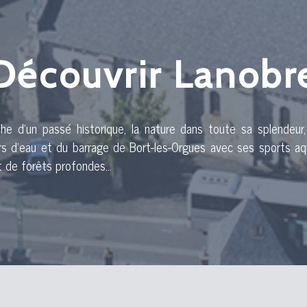
Découvrir Lanobr
che d’un passé historique, la nature dans toute sa splendeur
urs d’eau et du barrage de Bort-les-Orgues avec ses sports aq
 de forêts profondes...
Le camping de la Siauve à Lanobre : 20
tourisme vert en pl