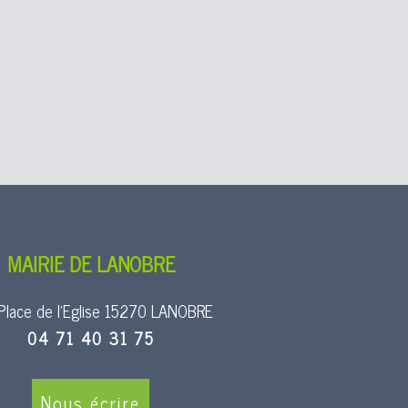
semblée générale du Dynamiclub s’est tenue
s la présidence de Lætitia Da Costa, en
ence d’une trentaine de participants et...
dez-vous convivial au bois communal
23/07/2026
 des rendez-vous les plus appréciés par les
s est sans aucun doute le pique-nique de fin
MAIRIE DE LANOBRE
Place de l’Eglise 15270 LANOBRE
04 71 40 31 75
 et son fils Robin dévoilent leurs
obre
Nous écrire