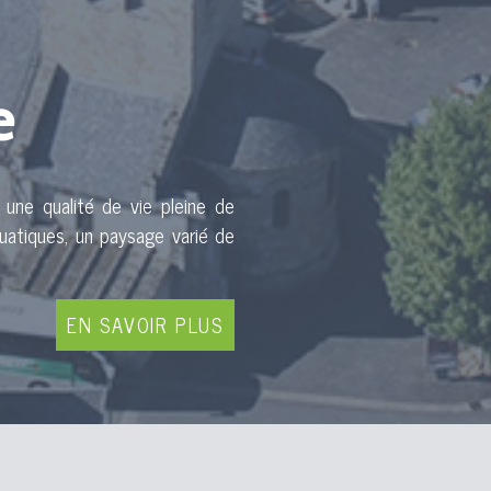
e
, une qualité de vie pleine de
uatiques, un paysage varié de
EN SAVOIR PLUS
 nouveaux hébergements pour un
eine nature