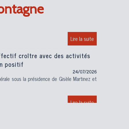
29/07/2026
Montagne
rqué à retrvauller
fectif croître avec des activités
n positif
24/07/2026
rale sous la présidence de Gisèle Martinez et
adhérents grâce à des cours variés
 diplômé
23/07/2026