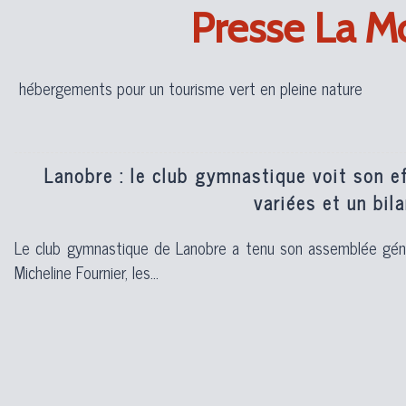
Presse La 
C ma
Lanobre : le club gymnastique voit son ef
variées et un bila
Le club gymnastique de Lanobre a tenu son assemblée géné
Micheline Fournier, les...
Dynamiclub de Lanobre : forte hausse des 
et un animateur