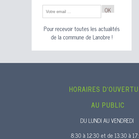
Saisissez
OK
votre
adresse
Pour recevoir toutes les actualités
email
de la commune de Lanobre !
(obligatoi
HORAIRES D’OUVERT
AU PUBLIC
DU LUNDI AU VENDREDI
8:30 à 12:30 et de 13:30 à 17