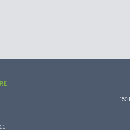
L’as
sou
prés
re)
Le pique-nique des aînés à Lanobre : un ren
L’un
aîné
d’année synonyme des beaux jours. Le...
URE
150 
Exposition au château de Val : André Fialip
œuvres à Lan
:00