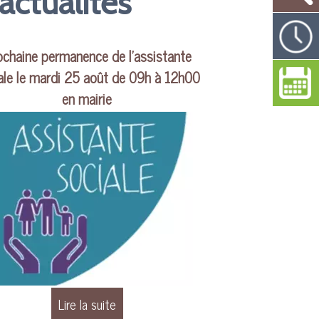
actualités
ochaine permanence de l'assistante
Travaux d'élaga
ale le mardi 25 août de 09h à 12h00
auront lieu du 1
en mairie
décem