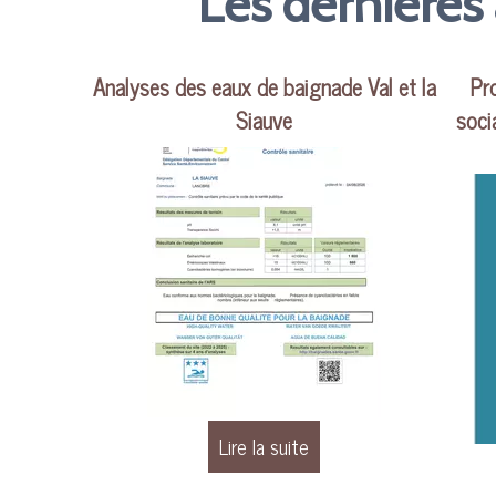
Les dernières 
Analyses des eaux de baignade Val et la
Pr
Siauve
soci