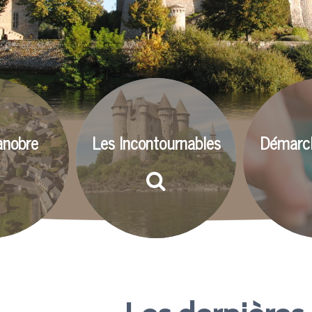
anobre
Les Incontournables
Démarch