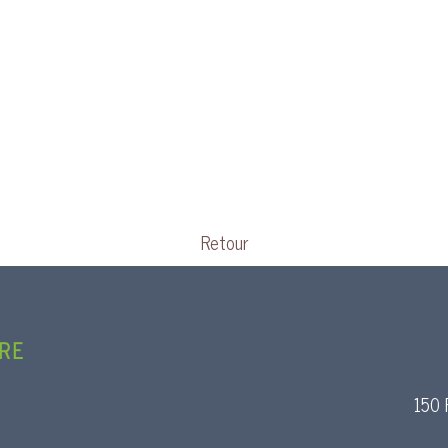
Retour
URE
150 