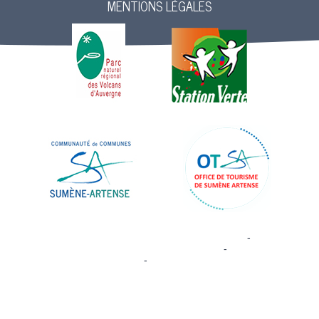
MENTIONS LÉGALES
Site commercialisé par Centre France Solution Pro
-
Création et
hébergement du site Internet réalisé par Net15
-
Site administrable
CMS propulsé par WebSee
-
Conditions Générales d'Utilisation