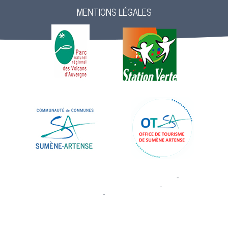
MENTIONS LÉGALES
Site commercialisé par Centre France Solution Pro
-
Création et
hébergement du site Internet réalisé par Net15
-
Site administrable
CMS propulsé par WebSee
-
Conditions Générales d'Utilisation