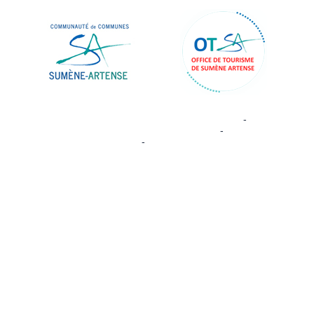
Site commercialisé par Centre France Solution Pro
-
Création et
hébergement du site Internet réalisé par Net15
-
Site administrable
CMS propulsé par WebSee
-
Conditions Générales d'Utilisation