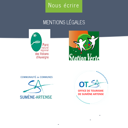
Nous écrire
MENTIONS LÉGALES
Site commercialisé par Centre France Solution Pro
-
Création et
hébergement du site Internet réalisé par Net15
-
Site administrable
CMS propulsé par WebSee
-
Conditions Générales d'Utilisation